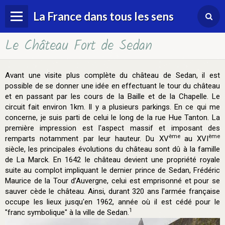
La France dans tous les sens
Le Château Fort de Sedan
Accueil
Avant une visite plus complète du château de Sedan, il est
possible de se donner une idée en effectuant le tour du château
et en passant par les cours de la Baille et de la Chapelle. Le
circuit fait environ 1km. Il y a plusieurs parkings. En ce qui me
concerne, je suis parti de celui le long de la rue Hue Tanton. La
première impression est l'aspect massif et imposant des
ème
ème
remparts notamment par leur hauteur. Du XV
au XVI
siècle, les principales évolutions du château sont dû à la famille
de La Marck. En 1642 le château devient une propriété royale
suite au complot impliquant le dernier prince de Sedan, Frédéric
Maurice de la Tour d’Auvergne, celui est emprisonné et pour se
sauver cède le château. Ainsi, durant 320 ans l'armée française
occupe les lieux jusqu'en 1962, année où il est cédé pour le
1
"franc symbolique" à la ville de Sedan.